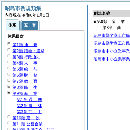
昭島市例規類集
例規名称
内容現在 令和8年1月1日
■ 第9類
産
業
体系
五十音
第3章
商
昭島市勤労商工市民
体系目次
昭島市勤労商工市民
第1類
通
規
第2類 議会・選挙
昭島市中小企業事業
第3類 行政通則
昭島市中小企業事業
第4類
人
事
第5類
給
与
第6類
財
務
第7類
教
育
第8類
民
生
第9類
産
業
第1章
通
則
第2章
農
林
第3章
商
工
第10類
建
設
第11類 公営企業