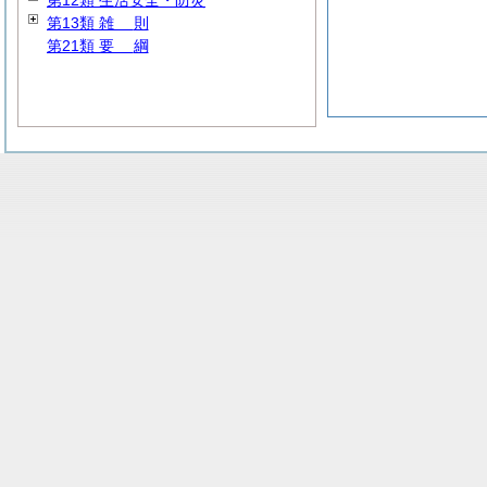
第12類 生活安全・防災
第13類
雑
則
第21類
要
綱