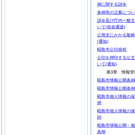
例に関する訓令
条例等の立案につい
訓令及び庁内一般文
いて(依命通達)
公用文にかかる敬称
(通知)
昭島市公印規程
公印を押印する公文
いて(通知)
第3章 情報管
昭島市情報公開条例
昭島市情報公開条例
昭島市個人情報の保
例
昭島市個人情報の保
則
昭島市情報公開・個
条例