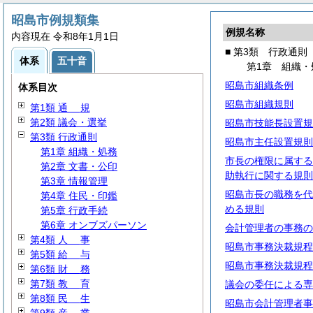
昭島市例規類集
例規名称
内容現在 令和8年1月1日
■ 第3類 行政通則
体系
五十音
第1章 組織・
昭島市組織条例
体系目次
昭島市組織規則
第1類
通
規
第2類 議会・選挙
昭島市技能長設置規
第3類 行政通則
昭島市主任設置規則
第1章 組織・処務
市長の権限に属する
第2章 文書・公印
助執行に関する規則
第3章 情報管理
昭島市長の職務を代
第4章 住民・印鑑
める規則
第5章 行政手続
第6章 オンブズパーソン
会計管理者の事務の
第4類
人
事
昭島市事務決裁規程
第5類
給
与
昭島市事務決裁規程
第6類
財
務
第7類
教
育
議会の委任による専
第8類
民
生
昭島市会計管理者事