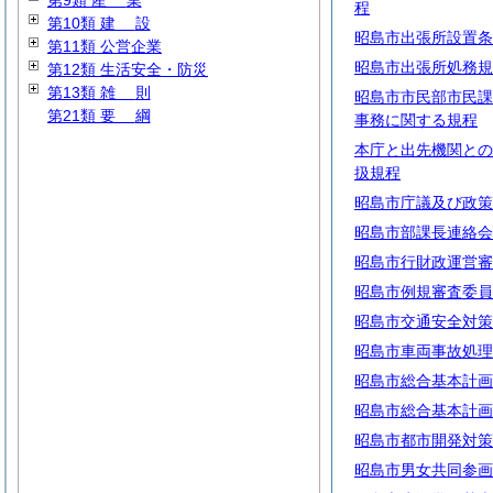
第9類
産
業
程
第10類
建
設
昭島市出張所設置条
第11類 公営企業
昭島市出張所処務規
第12類 生活安全・防災
第13類
雑
則
昭島市市民部市民課
第21類
要
綱
事務に関する規程
本庁と出先機関との
扱規程
昭島市庁議及び政策
昭島市部課長連絡会
昭島市行財政運営審
昭島市例規審査委員
昭島市交通安全対策
昭島市車両事故処理
昭島市総合基本計画
昭島市総合基本計画
昭島市都市開発対策
昭島市男女共同参画