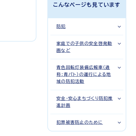
こんなページも見ています
防犯
家庭での子供の安全啓発動
画など
青色回転灯装備広報車（通
称：青パト）の運行による地
域の防犯活動
安全・安心まちづくり防犯推
進計画
犯罪被害防止のために