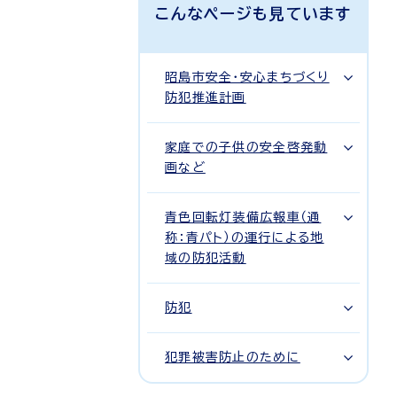
こんなページも見ています
昭島市安全・安心まちづくり
防犯推進計画
家庭での子供の安全啓発動
画など
青色回転灯装備広報車（通
称：青パト）の運行による地
域の防犯活動
防犯
犯罪被害防止のために