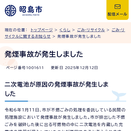
配信メール
現在の位置：
トップページ
>
くらし
>
ごみ・リサイクル
>
ごみ・リ
サイクルに関するお知らせ
> 発煙事故が発生しました
発煙事故が発生しました
ページ番号
1001611
更新日
2025
年
12
月
12
日
二次電池が原因の発煙事故が発生しま
した
令和6年1月11日、市が不燃ごみの処理を委託している民間の
処理施設において発煙事故が発生しました。市が排出した不燃
ごみを破砕した後に出る可燃物の中に二次電池を内蔵した充