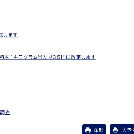
底します
料を1キログラム当たり35円に改定します
質調査
大き
印刷