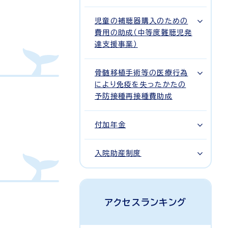
児童の補聴器購入のための
費用の助成（中等度難聴児発
達支援事業）
骨髄移植手術等の医療行為
により免疫を失ったかたの
予防接種再接種費助成
付加年金
入院助産制度
アクセスランキング