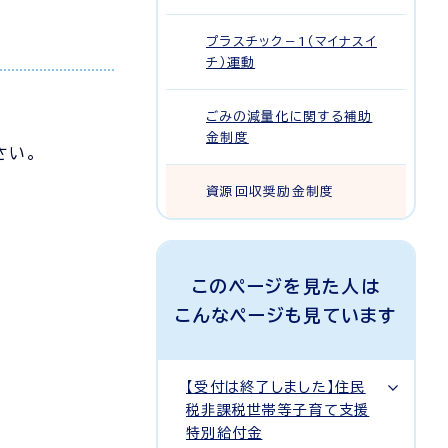
プラスチック－1（マイナスイ
チ）運動
ごみの減量化に関する補助
金制度
さい。
資源回収奨励金制度
このページを見た人は
こんなページも見ています
【受付は終了しました】住民
税非課税世帯等子育て支援
特別給付金