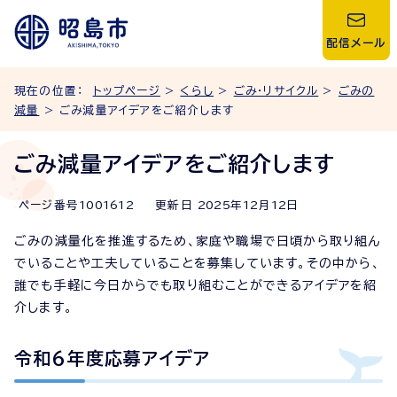
配信メール
現在の位置：
トップページ
>
くらし
>
ごみ・リサイクル
>
ごみの
減量
> ごみ減量アイデアをご紹介します
ごみ減量アイデアをご紹介します
ページ番号
1001612
更新日
2025
年
12
月
12
日
ごみの減量化を推進するため、家庭や職場で日頃から取り組ん
でいることや工夫していることを募集しています。その中から、
誰でも手軽に今日からでも取り組むことができるアイデアを紹
介します。
令和6年度応募アイデア