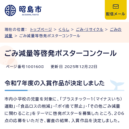
配信メール
現在の位置：
トップページ
>
くらし
>
ごみ・リサイクル
>
ごみの
減量
> ごみ減量等啓発ポスターコンクール
ごみ減量等啓発ポスターコンクール
ページ番号
1001608
更新日
2025
年
12
月
22
日
令和7年度の入賞作品が決定しました
市内小学校の児童を対象に、「プラスチックー1（マイナスいち）
運動」・「食品ロスの削減」・「ポイ捨て禁止」・「その他ごみ減量
に関わること」をテーマに啓発ポスターを募集したところ、206
点の応募をいただき、審査の結果、入賞作品を決定しました。