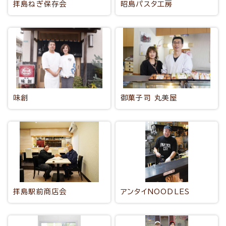
拝島ねぎ保存会
昭島パスタ工房
味創
御菓子司 丸美屋
拝島駅前商店会
アンタイNOODLES