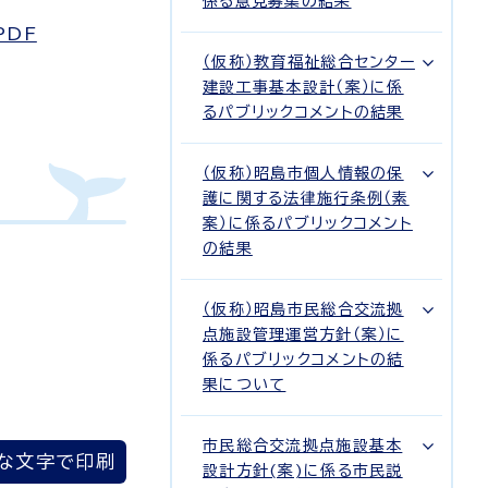
係る意見募集の結果
PDF
（仮称）教育福祉総合センター
建設工事基本設計（案）に係
るパブリックコメントの結果
（仮称）昭島市個人情報の保
護に関する法律施行条例（素
案）に係るパブリックコメント
の結果
（仮称）昭島市民総合交流拠
点施設管理運営方針（案）に
係るパブリックコメントの結
果について
市民総合交流拠点施設基本
な文字で印刷
設計方針(案)に係る市民説