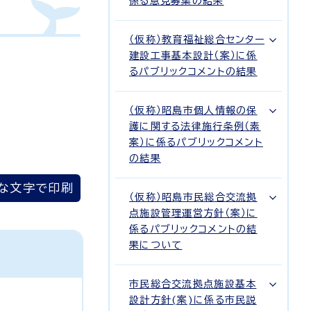
係る意見募集の結果
（仮称）教育福祉総合センター
建設工事基本設計（案）に係
るパブリックコメントの結果
（仮称）昭島市個人情報の保
護に関する法律施行条例（素
案）に係るパブリックコメント
の結果
な文字で印刷
（仮称）昭島市民総合交流拠
点施設管理運営方針（案）に
係るパブリックコメントの結
果について
市民総合交流拠点施設基本
設計方針(案)に係る市民説