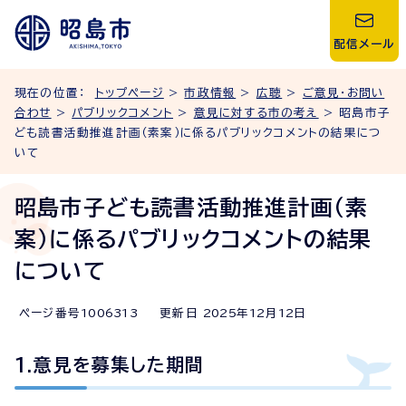
配信メール
現在の位置：
トップページ
>
市政情報
>
広聴
>
ご意見・お問い
合わせ
>
パブリックコメント
>
意見に対する市の考え
> 昭島市子
ども読書活動推進計画（素案）に係るパブリックコメントの結果につ
いて
昭島市子ども読書活動推進計画（素
案）に係るパブリックコメントの結果
について
ページ番号
1006313
更新日
2025
年
12
月
12
日
1.意見を募集した期間