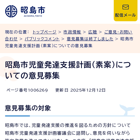
配信メール
現在の位置：
トップページ
>
市政情報
>
広聴
>
ご意見・お問い
合わせ
>
パブリックコメント
>
意見募集は終了しました
> 昭島市
児童発達支援計画（素案）についての意見募集
昭島市児童発達支援計画（素案）につ
いての意見募集
ページ番号
1006269
更新日
2025
年
12
月
12
日
意見募集の対象
昭島市では、児童発達支援の推進を図るための方針について
昭島市児童発達支援計画審議会に諮問し、意見を伺いながら