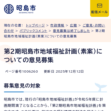
配信メール
現在の位置：
トップページ
>
市政情報
>
広聴
>
ご意見・お問い
合わせ
>
パブリックコメント
>
意見募集は終了しました
> 第2期
昭島市地域福祉計画（素案）についての意見募集
第2期昭島市地域福祉計画（素案）に
ついての意見募集
ページ番号
1006260
更新日
2025
年
12
月
12
日
募集意見の対象
昭島市では、現行の「昭島市地域福祉計画」が令和5年度に計
画期間満了となることから、「第2期昭島市地域福祉計画」を策