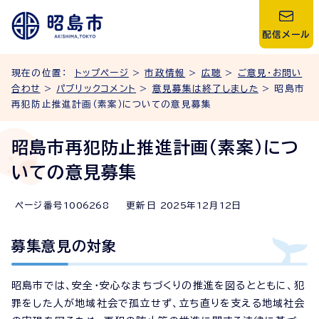
配信メール
現在の位置：
トップページ
>
市政情報
>
広聴
>
ご意見・お問い
合わせ
>
パブリックコメント
>
意見募集は終了しました
> 昭島市
再犯防止推進計画（素案）についての意見募集
昭島市再犯防止推進計画（素案）につ
いての意見募集
ページ番号
1006268
更新日
2025
年
12
月
12
日
募集意見の対象
昭島市では、安全・安心なまちづくりの推進を図るとともに、犯
罪をした人が地域社会で孤立せず、立ち直りを支える地域社会