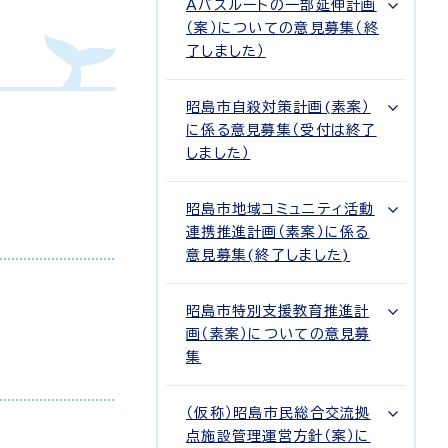
Aバスルートの一部延伸計画
（案）についての意見募集（終
了しました）
昭島市自殺対策計画(素案）
に係る意見募集（受付は終了
しました）
昭島市地域コミュニティ活動
連携推進計画（素案）に係る
意見募集(終了しました)
昭島市特別支援教育推進計
画（素案）についての意見募
集
（仮称）昭島市民総合交流拠
点施設管理運営方針（案）に