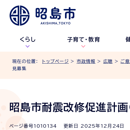
くらし
子育て・教育
現在の位置：
トップページ
>
市政情報
>
広聴
>
ご意
見募集
昭島市耐震改修促進計画
ページ番号
1010134
更新日
2025
年
12
月
24
日