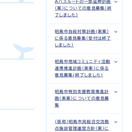
Aバスルートの一部延伸計画
（案）についての意見募集（終
了しました）
昭島市自殺対策計画(素案）
に係る意見募集（受付は終了
しました）
昭島市地域コミュニティ活動
連携推進計画（素案）に係る
意見募集(終了しました)
昭島市特別支援教育推進計
画（素案）についての意見募
集
（仮称）昭島市民総合交流拠
点施設管理運営方針（案）に