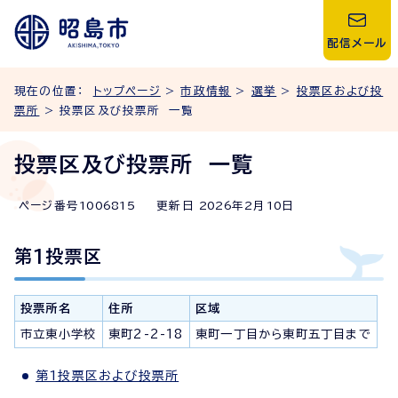
配信メール
現在の位置：
トップページ
>
市政情報
>
選挙
>
投票区および投
票所
> 投票区及び投票所 一覧
投票区及び投票所 一覧
ページ番号
1006815
更新日
2026
年2月
10
日
第1投票区
投票所名
住所
区域
市立東小学校
東町2-2-18
東町一丁目から東町五丁目まで
第1投票区および投票所