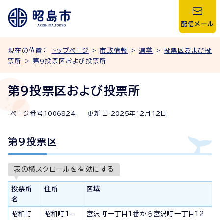
配信メール
現在の位置：
トップページ
>
市政情報
>
選挙
>
投票区および投
票所
> 第9投票区および投票所
第9投票区および投票所
ページ番号
1006824
更新日
2025
年
12
月
12
日
第9投票区
表の横スクロールを有効にする
投票所
住所
区域
名
昭和町
昭和町1-
宮沢町一丁目1番から宮沢町一丁目12