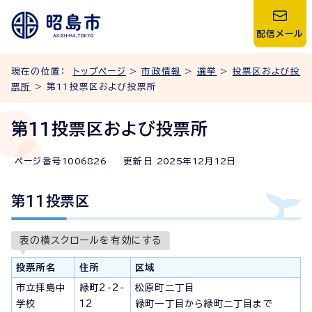
配信メール
現在の位置：
トップページ
>
市政情報
>
選挙
>
投票区および投
票所
> 第11投票区および投票所
第11投票区および投票所
ページ番号
1006826
更新日
2025
年
12
月
12
日
第11投票区
表の横スクロールを有効にする
投票所名
住所
区域
市立拝島中
緑町2-2-
松原町二丁目
学校
12
緑町一丁目から緑町二丁目まで