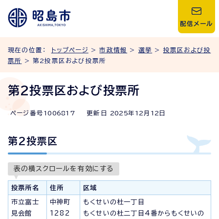
配信メール
現在の位置：
トップページ
>
市政情報
>
選挙
>
投票区および投
票所
> 第2投票区および投票所
第2投票区および投票所
ページ番号
1006817
更新日
2025
年
12
月
12
日
第2投票区
表の横スクロールを有効にする
投票所名
住所
区域
市立富士
中神町
もくせいの杜一丁目
見会館
1282
もくせいの杜二丁目4番からもくせいの