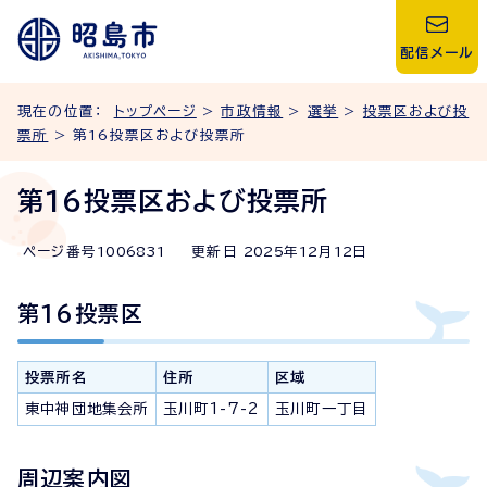
配信メール
現在の位置：
トップページ
>
市政情報
>
選挙
>
投票区および投
票所
> 第16投票区および投票所
第16投票区および投票所
ページ番号
1006831
更新日
2025
年
12
月
12
日
第16投票区
投票所名
住所
区域
東中神団地集会所
玉川町1-7-2
玉川町一丁目
周辺案内図