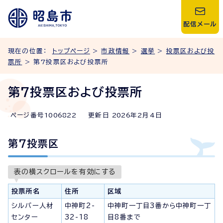
配信メール
現在の位置：
トップページ
>
市政情報
>
選挙
>
投票区および投
票所
> 第7投票区および投票所
第7投票区および投票所
ページ番号
1006822
更新日
2026
年2月4日
第7投票区
表の横スクロールを有効にする
投票所名
住所
区域
シルバー人材
中神町2-
中神町一丁目3番から中神町一丁
センター
32-18
目8番まで